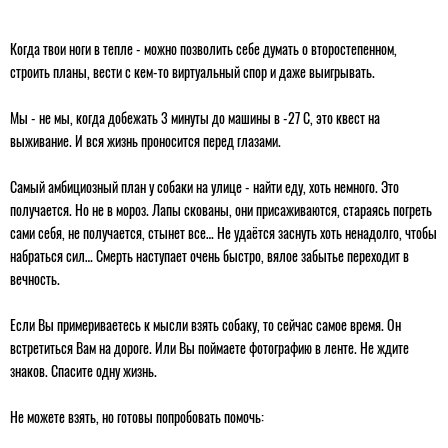
Когда твои ноги в тепле - можно позволить себе думать о второстепенном,
строить планы, вести с кем-то виртуальный спор и даже выигрывать.
Мы - не мы, когда добежать 3 минуты до машины в -27 С, это квест на
выживание. И вся жизнь проносится перед глазами.
Самый амбициозный план у собаки на улице - найти еду, хоть немного. Это
получается. Но не в мороз. Лапы скованы, они присаживаются, стараясь погреть
сами себя, не получается, стынет все… Не удаётся заснуть хоть ненадолго, чтобы
набраться сил… Смерть наступает очень быстро, вялое забытье переходит в
вечность.
Если Вы примериваетесь к мысли взять собаку, то сейчас самое время. Он
встретиться Вам на дороге. Или Вы поймаете фотографию в ленте. Не ждите
знаков. Спасите одну жизнь.
Не можете взять, но готовы попробовать помочь: