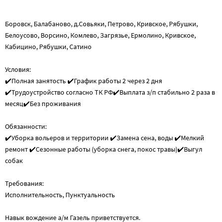
Боровск, Балабаново, д.Совьяки, Петрово, Кривское, Рябушки,
Белоусово, Ворсино, Комлево, Загрязье, Ермолино, Кривское,
Кабицино, Рябушки, Сатино
Условия:
✔️Полная занятость ✔️График работы 2 через 2 дня
✔️Трудоустройство согласно ТК РФ✔️Выплата з/п стабильно 2 раза в
месяц✔️Без проживания
Обязанности:
✔️Уборка вольеров и территории ✔️Замена сена, воды ✔️Мелкий
ремонт ✔️Сезонные работы (уборка снега, покос травы)✔️Выгул
собак
Требования:
Исполнительность, Пунктуальность
Навык вождение а/м Газель приветствуется.