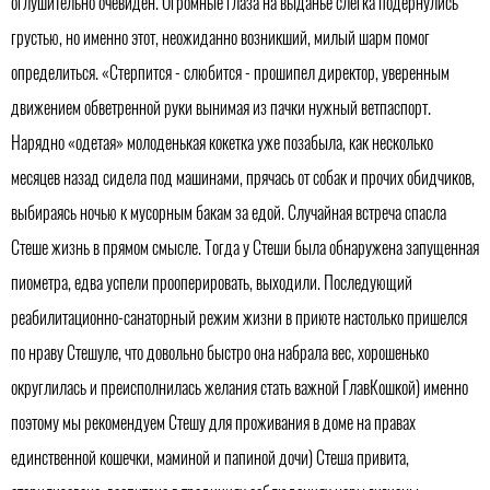
оглушительно очевиден. Огромные глаза на выданье слегка подернулись
грустью, но именно этот, неожиданно возникший, милый шарм помог
определиться. «Стерпится - слюбится - прошипел директор, уверенным
движением обветренной руки вынимая из пачки нужный ветпаспорт.
Нарядно «одетая» молоденькая кокетка уже позабыла, как несколько
месяцев назад сидела под машинами, прячась от собак и прочих обидчиков,
выбираясь ночью к мусорным бакам за едой. Случайная встреча спасла
Стеше жизнь в прямом смысле. Тогда у Стеши была обнаружена запущенная
пиометра, едва успели прооперировать, выходили. Последующий
реабилитационно-санаторный режим жизни в приюте настолько пришелся
по нраву Стешуле, что довольно быстро она набрала вес, хорошенько
округлилась и преисполнилась желания стать важной ГлавКошкой) именно
поэтому мы рекомендуем Стешу для проживания в доме на правах
единственной кошечки, маминой и папиной дочи) Стеша привита,