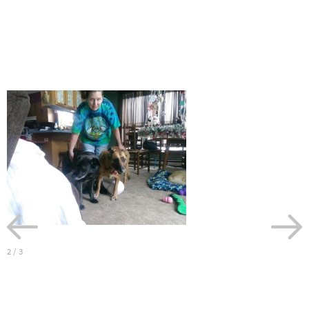
2
/
3