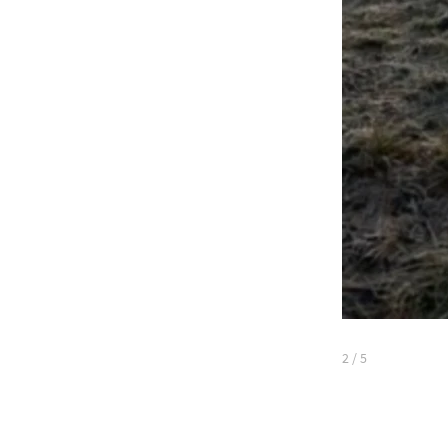
2
/
5