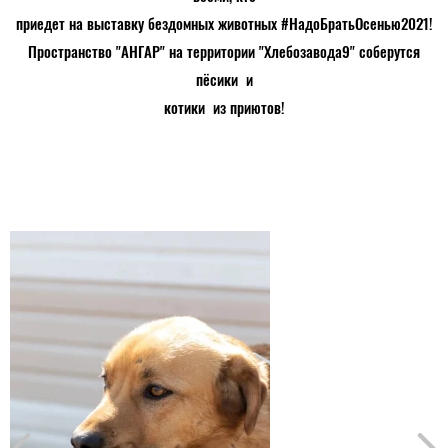
приедет на выставку бездомных животных #НадоБратьОсенью2021!
Пространство "АНГАР" на территории "Хлебозавода9" соберутся
пёсики и
котики из приютов!