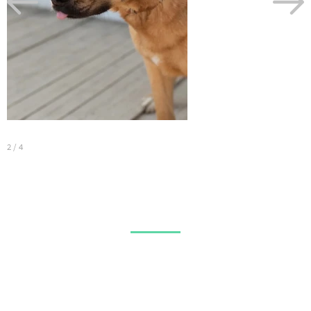
2
/
4
3