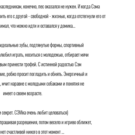
 наследникам, конечно, пес оказался не нужен. И когда Сэма
ть его с другой - свободной - жизнью, когда отстегнули его от
нимал, что можно идти и оставался у домика...
идеальные зубы, подтянутые формы, спортивный
любил играть, носиться с молодежью, отбирает мячи
рвым принести трофей. С истинной радостью Сэм
ие, робко просит погладить и обнять. Энергичный и
, мчит наравне с молодыми собаками и понятия не
имеет о своем возрасте.
м секрет. СЭМка очень любит целоваться)
спрашивая разрешения, потом весело и игриво оближет,
нет счастливей никого в этот момент ...