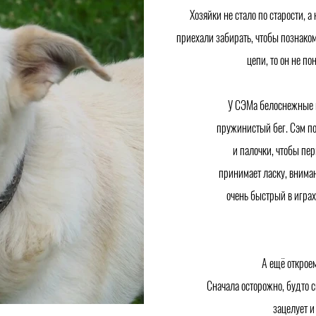
Хозяйки не стало по старости, а
приехали забирать, чтобы познакоми
цепи, то он не по
У СЭМа белоснежные 
пружинистый бег. Сэм по
и палочки, чтобы пе
принимает ласку, вниман
очень быстрый в играх
А ещё открое
Сначала осторожно, будто 
зацелует и 