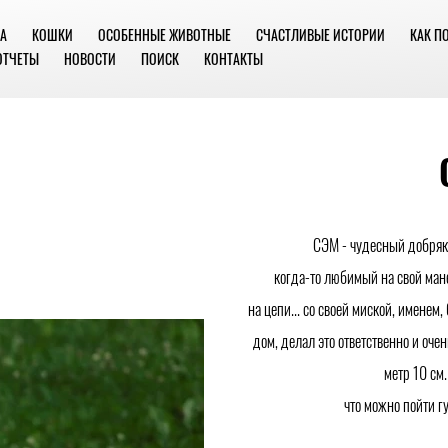
А
КОШКИ
ОСОБЕННЫЕ ЖИВОТНЫЕ
СЧАСТЛИВЫЕ ИСТОРИИ
КАК П
ОТЧЕТЫ
НОВОСТИ
ПОИСК
КОНТАКТЫ
СЭМ - чудесный добряк.
когда-то любимый на свой ман
на цепи... со своей миской, именем,
дом, делал это ответственно и оче
метр 10 см
что можно пойти г