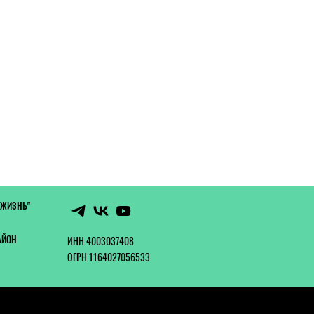
 ЖИЗНЬ"
АЙОН
ИНН 4003037408
ОГРН 1164027056533