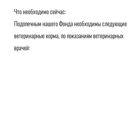
Что необходимо сейчас:
Подопечным нашего Фонда необходимы следующие
ветеринарные корма, по показаниям ветеринарных
врачей:
Для кошек и котят (от 0 мес. до 4 мес.) - паучи или
паштеты (влажные корма) марки Royal Canin или
Purina Pro Plan;
2. Для взрослых стерилизованных кошек паучи или
паштеты (влажные корма) марки Royal Canin или
Purina Pro Plan;