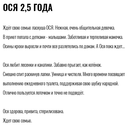
ОСЯ 2,5 ГОДА
Ждёт свою семью ласкуша ОСЯ. Нежная, очень общительная девочка.
В приют попала с детками - малышами. Заботливая и терпеливая мамочка.
Осины крохи выросли и почти все разлетелись по домам. А Ося пока ждет...
Ося любит лесенки и канатики. Забавно прыгает, как котёнок.
Смешно спит раскинув лапки. Умница и чистюля. Много времени посвящает
выполнению ежедневного туалета, поддерживая свою шубку нарядной.
Отлично пользуется лоточком и точно не подведёт.
Ося здорова, привита, стерилизована.
Ждет свою семью.