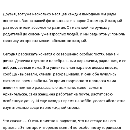
Друзья, вот уже несколько месяцев каждые выходные мы рады
встречать Вас на нашей фотовыставке в парке Этномир. И каждый
раз посетители абсолютно разные. От малышей на ручках у
родителей до совсем уже взрослых людей. И мы рады этому: помочь
хвостику из приюта может абсолютно каждый.
Сегодня рассказать хочется о совершенно особых гостях. Мама и
дочка. Девочка с детским церебральным параличом, радостная, и ее
добрая, светлая мама. Эта удивительная пара все делала вместе,
сообща - вырезали, клеили, раскрашивали. И они обе лучились
светом во время работы. Во время творческого процесса мама
девочки немного рассказала о их жизни: живет семья в
Архангельске, сама женщина работает на почте, растит свою
особенную дочку. И еще находит время на хобби: делает абсолютно
изумительные вещи из эпоксидной смолы.
Что сказать… Очень приятно и радостно, что на стенде нашего
приюта в Этномире интересно всем. И по-особенному гордишься