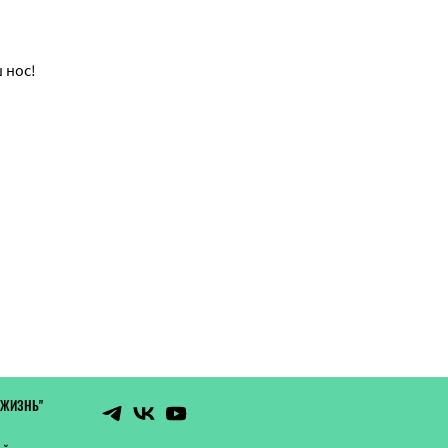
 нос!
 ЖИЗНЬ"