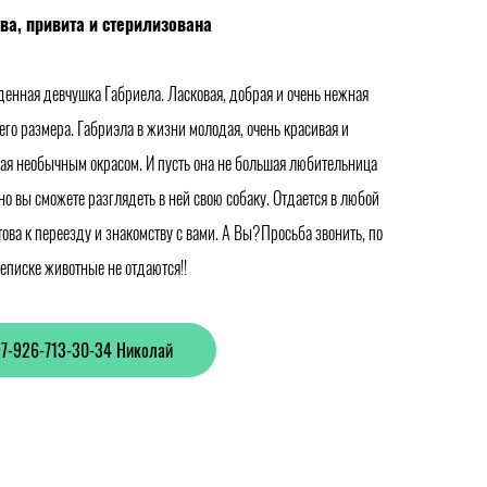
ва, привита и стерилизована
денная девчушка Габриела. Ласковая, добрая и очень нежная
го размера. Габриэла в жизни молодая, очень красивая и
ая необычным окрасом. И пусть она не большая любительница
но вы сможете разглядеть в ней свою собаку. Отдается в любой
ова к переезду и знакомству с вами. А Вы?Просьба звонить, по
еписке животные не отдаются!!
+7-926-713-30-34 Николай