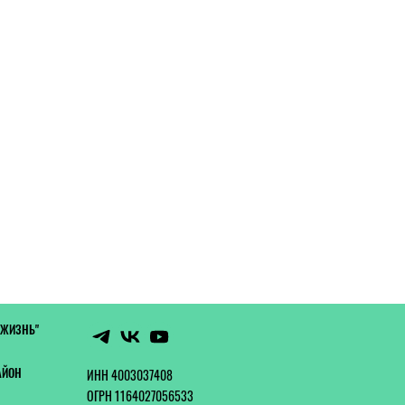
 ЖИЗНЬ"
АЙОН
ИНН 4003037408
ОГРН 1164027056533