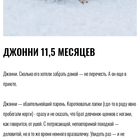
ДЖОННИ 11,5 МЕСЯЦЕВ
Джонни. Сколько его хотели забрать домой — не перечесть. А он еще в
приюте.
Джонни — обаятельнейший парень. Коротковатые лапки (где-то в роду явно
пробегали корги) - сразу и не сказать, что брат девчонок-щенков с ногами,
как говорится, от ушей. С потрясающей, неповторимой походкой —
деловитой, но в то же время немного вразвалочку. Увидеть раз — и не