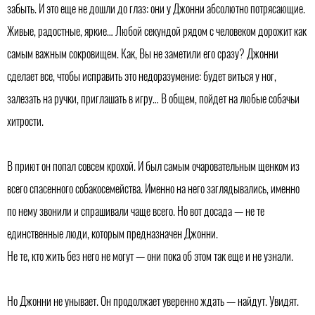
забыть. И это еще не дошли до глаз: они у Джонни абсолютно потрясающие.
Живые, радостные, яркие… Любой секундой рядом с человеком дорожит как
самым важным сокровищем. Как, Вы не заметили его сразу? Джонни
сделает все, чтобы исправить это недоразумение: будет виться у ног,
залезать на ручки, приглашать в игру… В общем, пойдет на любые собачьи
хитрости.
В приют он попал совсем крохой. И был самым очаровательным щенком из
всего спасенного собакосемейства. Именно на него заглядывались, именно
по нему звонили и спрашивали чаще всего. Но вот досада — не те
единственные люди, которым предназначен Джонни.
Не те, кто жить без него не могут — они пока об этом так еще и не узнали.
Но Джонни не унывает. Он продолжает уверенно ждать — найдут. Увидят.