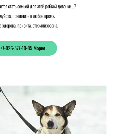
ится стать семьей для этой робкой девочки...?
уйста, позвоните в любое время.
 здорова, привита, стерилизована.
+7-926-577-10-85 Мария