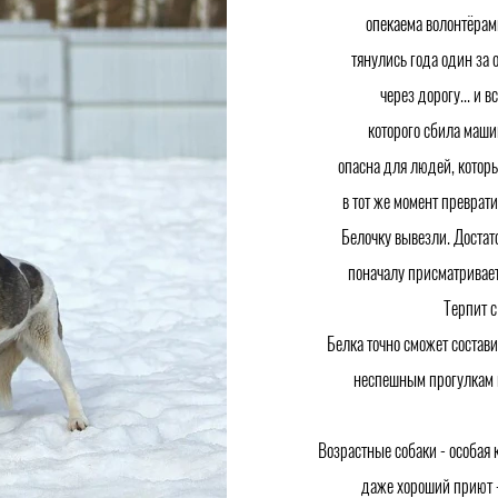
опекаема волонтёрами
тянулись года один за
через дорогу... и 
которого сбила машин
опасна для людей, котор
в тот же момент преврати
Белочку вывезли. Достат
поначалу присматривает
Терпит с
Белка точно сможет состави
неспешным прогулкам и
Возрастные собаки - особая 
даже хороший приют - 