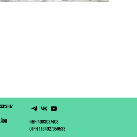
 ЖИЗНЬ"
АЙОН
ИНН 4003037408
ОГРН 1164027056533