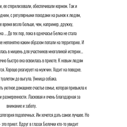
, ее стерилизовали, обеспечивали кормом. Так и
 одним, с регулярными походами на рынок к людям,
все время везло больше, чем, например, дружку,
а ... До тех пор, пока в одночасье Белка не стала
ые непонятно каким образом попали на территорию. И
лась в мишень для участников многоликой истерии...
очно быстро она освоилась в приюте. К новым людям
ся. Хорошо реагирует на мужчин. Ходит на поводке.
 туалетом до выгула. Умница собака.
ть уютное домашнее счастье семье, которая привыкла к
 размеренности. Ласковая и очень благодарная за
внимание и заботу.
категория подопечных. Им хочется дать самое лучшее. Но
это приют. Вдруг в глазах Белочки кто-то увидит