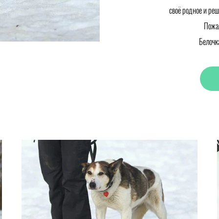
своё родное и реш
Пожал
Белочка