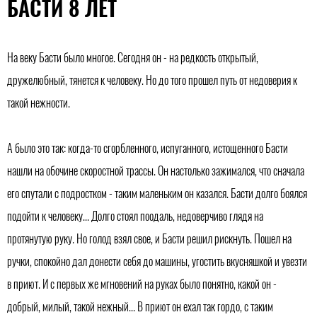
БАСТИ 8 ЛЕТ
На веку Басти было многое. Сегодня он - на редкость открытый,
дружелюбный, тянется к человеку. Но до того прошел путь от недоверия к
такой нежности.
А было это так: когда-то сгорбленного, испуганного, истощенного Басти
нашли на обочине скоростной трассы. Он настолько зажимался, что сначала
его спутали с подростком - таким маленьким он казался. Басти долго боялся
подойти к человеку... Долго стоял поодаль, недоверчиво глядя на
протянутую руку. Но голод взял свое, и Басти решил рискнуть. Пошел на
ручки, спокойно дал донести себя до машины, угостить вкусняшкой и увезти
в приют. И с первых же мгновений на руках было понятно, какой он -
добрый, милый, такой нежный... В приют он ехал так гордо, с таким