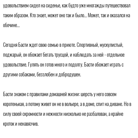
удовольствием сидел на сиденье, как будто уже многажды путешествовал
таким образом. Кто знает, может оно так и было... Может, так и оказался на
обочине...
Сегодня Басти ждет свою семью в приюте. Спортивный, мускулистый,
поджарый, он обожает бегать трусцой, и наблюдать за ней - отдельное
удовольствие. Гулять он готов много и подолгу. Басти обожает играть с
другими собаками, беззлобен и добродушен.
Басти знаком с правилами домашней жизни: шерсть у него совсем
коротенькая, а потому живет он не в вольере, а в доме, спит на диване. Но в
силу своей скромности и нежности нисколько не разбалован, а крайне
кроток и ненавязчив.